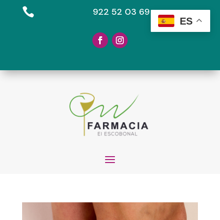

922 52 03 69
ES