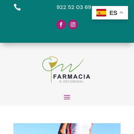

922 52 03 69
ES