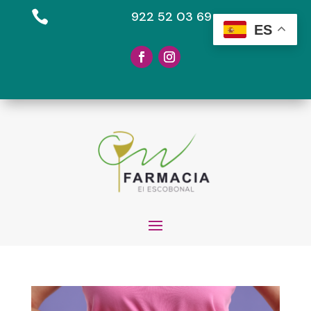

922 52 03 69
ES