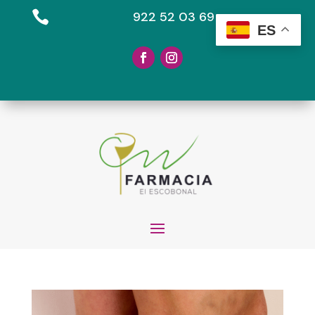

922 52 03 69
ES