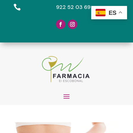

922 52 03 69
ES