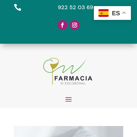

922 52 03 69
ES