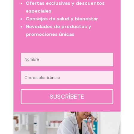
Ofertas exclusivas y descuentos
especiales
Consejos de salud y bienestar
Novedades de productos y
promociones únicas
SUSCRÍBETE