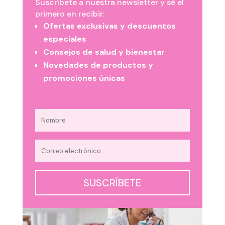
Suscríbete a nuestra newsletter y sé el
primero en recibir:
Ofertas exclusivas y descuentos
especiales
Consejos de salud y bienestar
Novedades de productos y
promociones únicas
SUSCRÍBETE