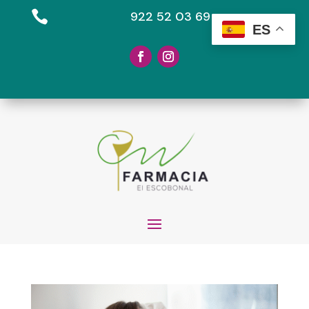

922 52 03 69
ES