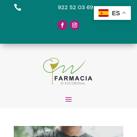

922 52 03 69
ES