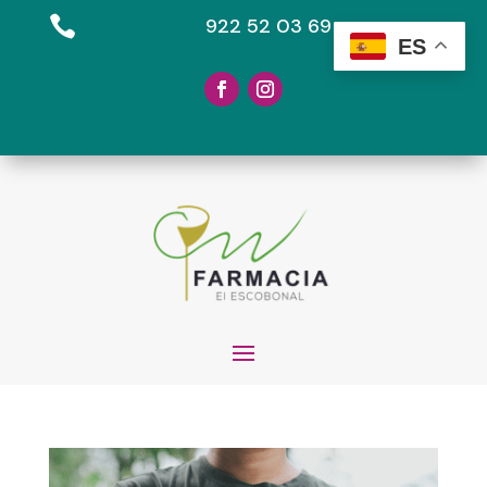

922 52 03 69
ES