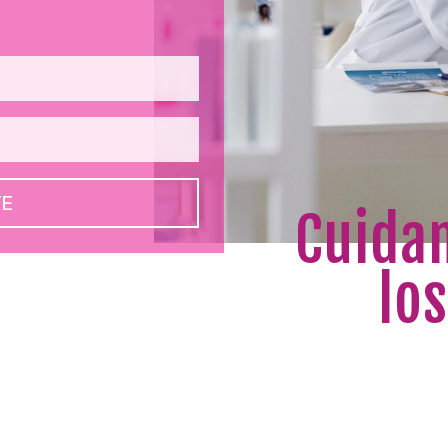
TE
Cuidam
lo