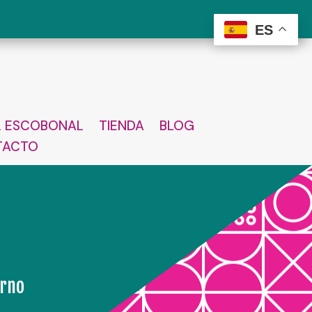
ES
L ESCOBONAL
TIENDA
BLOG
TACTO
erno