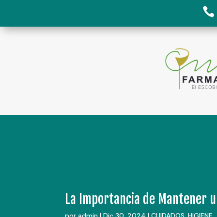

La Importancia de Mantener u
por
admin
|
Dic 30, 2024
|
CUIDADOS
,
HIGIENE