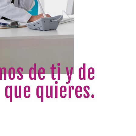
os de ti y de
s que quieres.