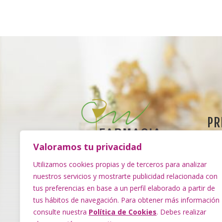
PR
Polí
Valoramos tu privacidad
Pol
Farmacia El Escobonal | Dña.
Utilizamos cookies propias y de terceros para analizar
Mariana Casillas Santana.
nuestros servicios y mostrarte publicidad relacionada con
Dec
Especialistas en Fitoterapia y
tus preferencias en base a un perfil elaborado a partir de
Avi
productos naturales.
tus hábitos de navegación. Para obtener más información
consulte nuestra
Política de Cookies
. Debes realizar